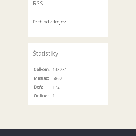
RSS
Prehľad zdrojov
Štatistiky
Celkom:
143781
Mesiac:
5862
Deň:
172
Online:
1