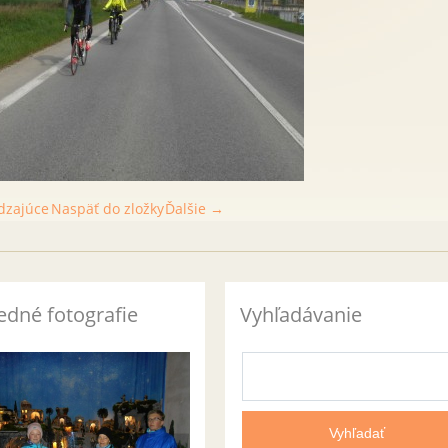
dzajúce
Naspäť do zložky
Ďalšie →
edné fotografie
Vyhľadávanie