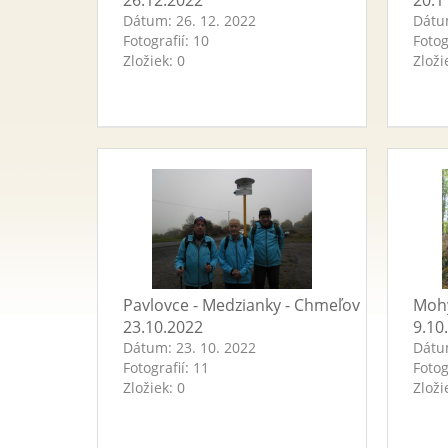
26.12.2022
20.1
Dátum:
26. 12. 2022
Dát
Fotografií:
10
Fotog
Zložiek:
0
Zloži
Pavlovce - Medzianky - Chmeľov
Mohy
23.10.2022
9.10
Dátum:
23. 10. 2022
Dát
Fotografií:
11
Fotog
Zložiek:
0
Zloži