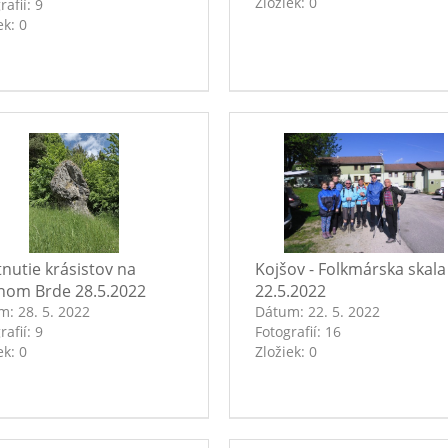
Zložiek:
0
rafií:
9
ek:
0
tnutie krásistov na
Kojšov - Folkmárska skala
nom Brde 28.5.2022
22.5.2022
um:
28. 5. 2022
Dátum:
22. 5. 2022
rafií:
9
Fotografií:
16
ek:
0
Zložiek:
0