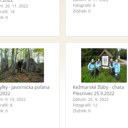
1.2022
Fotografií:
4
um:
20. 11. 2022
Zložiek:
0
rafií:
18
ek:
0
lky - Javornícka poľana
Kežmarské žľaby - chata
.2022
Plesnivec 25.9.2022
um:
9. 10. 2022
Dátum:
25. 9. 2022
rafií:
8
Fotografií:
12
ek:
0
Zložiek:
0