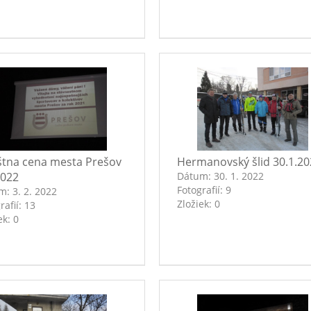
štna cena mesta Prešov
Hermanovský šlid 30.1.20
2022
Dátum:
30. 1. 2022
Fotografií:
9
um:
3. 2. 2022
Zložiek:
0
rafií:
13
ek:
0