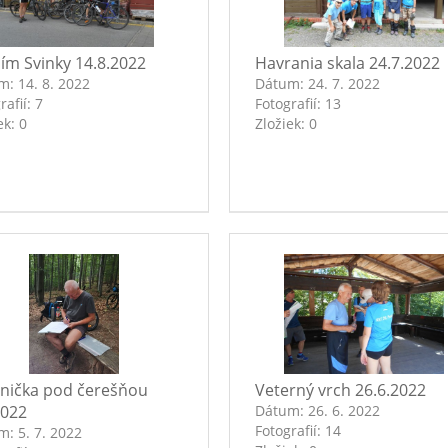
ím Svinky 14.8.2022
Havrania skala 24.7.2022
um:
14. 8. 2022
Dátum:
24. 7. 2022
rafií:
7
Fotografií:
13
ek:
0
Zložiek:
0
nička pod čerešňou
Veterný vrch 26.6.2022
2022
Dátum:
26. 6. 2022
Fotografií:
14
um:
5. 7. 2022