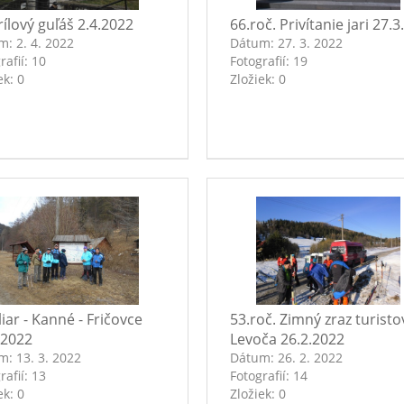
rílový guľáš 2.4.2022
66.roč. Privítanie jari 27.
um:
2. 4. 2022
Dátum:
27. 3. 2022
rafií:
10
Fotografií:
19
ek:
0
Zložiek:
0
liar - Kanné - Fričovce
53.roč. Zimný zraz turisto
.2022
Levoča 26.2.2022
um:
13. 3. 2022
Dátum:
26. 2. 2022
rafií:
13
Fotografií:
14
ek:
0
Zložiek:
0