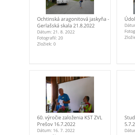
Ochtinská aragonitová jaskyňa -
Údol
Gerlašská skala 21.8.2022
Dát
Fotog
Dátum:
21. 8. 2022
Zloži
Fotografií:
20
Zložiek:
0
60. výročie založenia KST ZVL
Stud
Prešov 16.7.2022
5.7.
Dátum:
16. 7. 2022
Dát