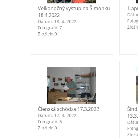
Veľkonočný výstup na Šimonku
1.ap
18.4.2022
Dát
Fotog
Dátum:
18. 4. 2022
Zloži
Fotografií:
7
Zložiek:
0
Členská schôdza 17.3.2022
Šind
Dátum:
17. 3. 2022
13.3
Fotografií:
6
Dát
Zložiek:
0
Fotog
Zloži