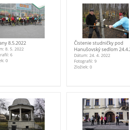
any 8.5.2022
Čistenie studničky pod
um:
8. 5. 2022
Hanušovský sedlom 24.4.
rafií:
6
Dátum:
24. 4. 2022
ek:
0
Fotografií:
9
Zložiek:
0