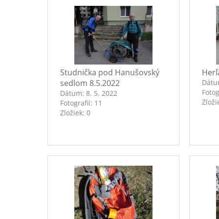
Studnička pod Hanušovský
Herľ
sedlom 8.5.2022
Dát
Fotog
Dátum:
8. 5. 2022
Zloži
Fotografií:
11
Zložiek:
0