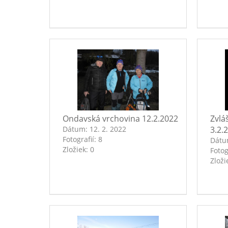
Ondavská vrchovina 12.2.2022
Zvlá
Dátum:
12. 2. 2022
3.2.
Fotografií:
8
Dát
Zložiek:
0
Fotog
Zloži