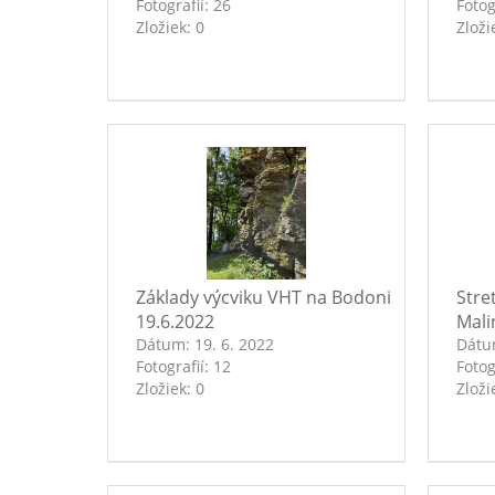
Fotografií:
26
Fotog
Zložiek:
0
Zloži
Základy výcviku VHT na Bodoni
Stre
19.6.2022
Mali
Dátum:
19. 6. 2022
Dát
Fotografií:
12
Fotog
Zložiek:
0
Zloži