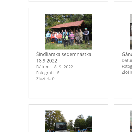
Šindliarska sedemnástka
Gáno
18.9.2022
Dát
Fotog
Dátum:
18. 9. 2022
Zloži
Fotografií:
6
Zložiek:
0