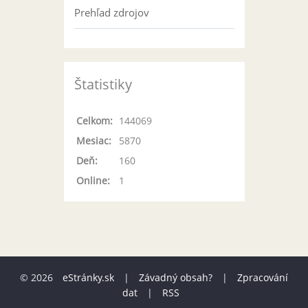
Prehľad zdrojov
Štatistiky
Celkom:
144069
Mesiac:
5870
Deň:
160
Online:
1
© 2026
eStránky.sk
|
Závadný obsah?
|
Zpracování
dat
|
RSS