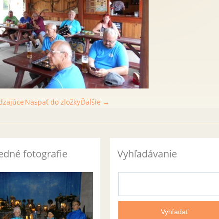
dzajúce
Naspäť do zložky
Ďalšie →
edné fotografie
Vyhľadávanie