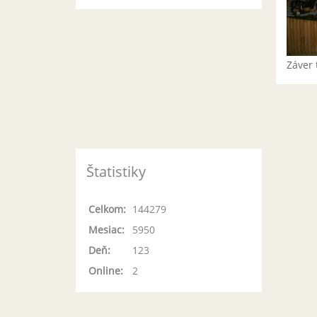
Záver 
Štatistiky
Celkom:
144279
Mesiac:
5950
Deň:
123
Online:
2