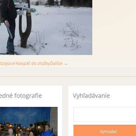
dzajúce
Naspäť do zložky
Ďalšie →
edné fotografie
Vyhľadávanie