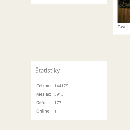
Záver 
Štatistiky
Celkom:
144175
Mesiac:
5913
Deň:
177
Online:
1