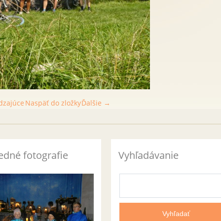
dzajúce
Naspäť do zložky
Ďalšie →
edné fotografie
Vyhľadávanie