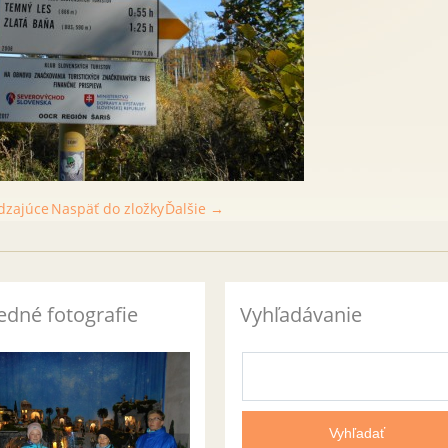
dzajúce
Naspäť do zložky
Ďalšie →
edné fotografie
Vyhľadávanie