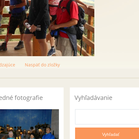
dzajúce
Naspäť do zložky
edné fotografie
Vyhľadávanie