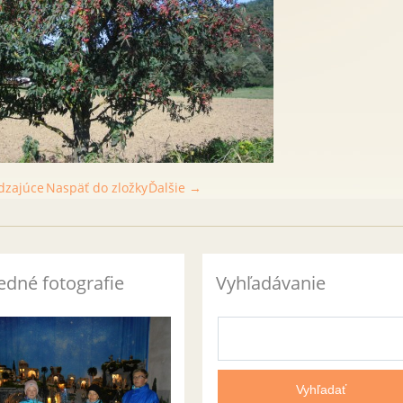
dzajúce
Naspäť do zložky
Ďalšie →
edné fotografie
Vyhľadávanie