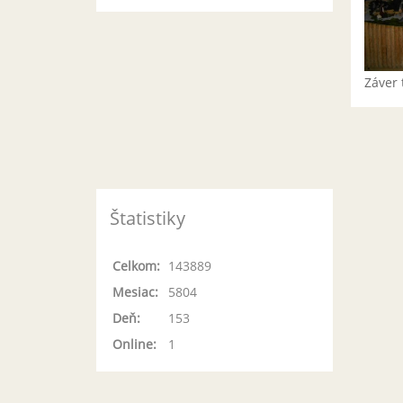
Záver 
Štatistiky
Celkom:
143889
Mesiac:
5804
Deň:
153
Online:
1