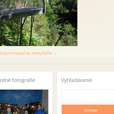
dzajúce
Naspäť do zložky
Ďalšie →
edné fotografie
Vyhľadávanie