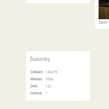
Záver 
Štatistiky
Celkom:
144278
Mesiac:
5950
Deň:
122
Online:
1