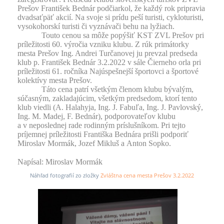
Prešov František Bednár podčiarkol, že každý rok pripravia
dvadsaťpäť akcií. Na svoje si prídu peší turisti, cykloturisti,
vysokohorskí turisti či vyznávači behu na lyžiach.
Touto cenou sa môže popýšiť KST ZVL Prešov pri
príležitosti 60. výročia vzniku klubu. Z rúk primátorky
mesta Prešov Ing. Andrei Turčanovej ju prevzal predseda
klub p. František Bednár 3.2.2022 v sále Čierneho orla pri
príležitosti 61. ročníka Najúspešnejší športovci a športové
kolektívy mesta Prešov.
Táto cena patrí všetkým členom klubu bývalým,
súčasným, zakladajúcim, všetkým predsedom, ktorí tento
klub viedli (A. Halahyja, Ing. J. Fabuľa, Ing. J. Pavlovský,
Ing. M. Madej, F. Bednár), podporovateľov klubu
a v neposlednej rade rodinným príslušníkom. Pri tejto
príjemnej príležitosti Františka Bednára prišli podporiť
Miroslav Mormák, Jozef Mikluš a Anton Sopko.
Napísal: Miroslav Mormák
Náhľad fotografií zo zložky
Zvláštna cena mesta Prešov 3.2.2022