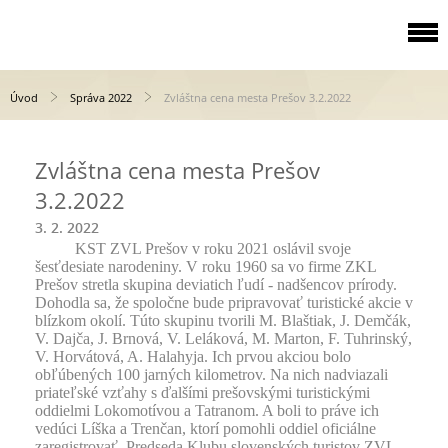
Úvod
Správa 2022
Zvláštna cena mesta Prešov 3.2.2022
Zvláštna cena mesta Prešov
3.2.2022
3. 2. 2022
KST ZVL Prešov v roku 2021 oslávil svoje
šesťdesiate narodeniny. V roku 1960 sa vo firme ZKL
Prešov stretla skupina deviatich ľudí - nadšencov prírody.
Dohodla sa, že spoločne bude pripravovať turistické akcie v
blízkom okolí. Túto skupinu tvorili M. Blaštiak, J. Demčák,
V. Dajča, J. Brnová, V. Leláková, M. Marton, F. Tuhrinský,
V. Horvátová, A. Halahyja. Ich prvou akciou bolo
obľúbených 100 jarných kilometrov. Na nich nadviazali
priateľské vzťahy s ďalšími prešovskými turistickými
oddielmi Lokomotívou a Tatranom. A boli to práve ich
vedúci Líška a Trenčan, ktorí pomohli oddiel oficiálne
zaregistrovať. Predseda Klubu slovenských turistov ZVL