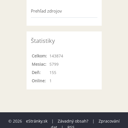
Prehľad zdrojov
Štatistiky
Celkom:
143874
Mesiac:
5799
Deň:
155
Online:
1
© 2026
eStránky.sk
|
Závadný obsah?
|
Zpracování
dat
|
RSS