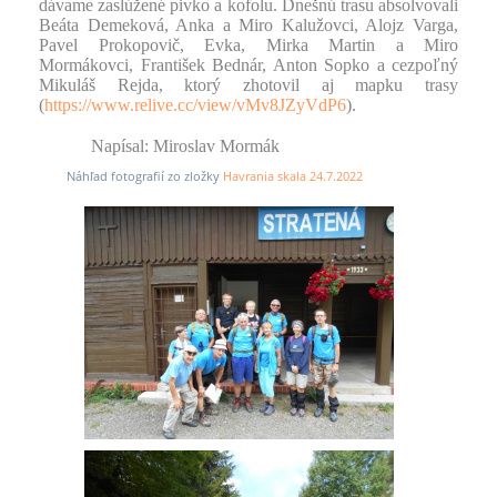
dávame zaslúžené pivko a kofolu. Dnešnú trasu absolvovali
Beáta Demeková, Anka a Miro Kalužovci, Alojz Varga,
Pavel Prokopovič, Evka, Mirka Martin a Miro
Mormákovci, František Bednár, Anton Sopko a cezpoľný
Mikuláš Rejda, ktorý zhotovil aj mapku trasy
(
https://www.relive.cc/view/vMv8JZyVdP6
).
Napísal: Miroslav Mormák
Náhľad fotografií zo zložky
Havrania skala 24.7.2022