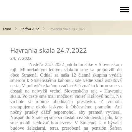
Úvod
Správa 2022
Havrania skala 24.7.2022
Havrania skala 24.7.2022
24. 7. 2022
Nedeľa 24.7.2022 patrila turistike v Slovenskom
raji. Mimoriadnym letným vlakom sme sa prepravili do
obce Stratená. Odtiaľ sa naša 12 členná skupina vydala
smerom k Stratenskému kaňonu, kde vedie stará asfaltová
cesta. V polovičke kaňonu začína žltá značka ktorou sme sa
dostali na najvyšší vrchol Slovenského raja - Havraniu
skalu. Po ceste sme mali možnosť vidieť Kráľovú hoľu. Na
vrchole si robíme obedňajšiu prestávku. Z vrcholu
zostupujeme okolo jaskyne k Občasnému prameňu. Ani
nočný prudký dážď nepomohol, aby prameň vyvieral.
Naspäť do Stratenej sme sa dostali cez Stratenskú pílu, kde
sme mohli sledovať horolezcov. V Stratenej si v bývalej
budove železiarni, teraz prerobená na penzión Šafran