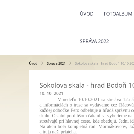
ÚVOD
FOTOALBUM
SPRÁVA 2022
Úvod
Správa 2021
Sokolova skala - hrad Bodoň 10.10.20
Sokolova skala - hrad Bodoň 1
10. 10. 2021
V nedeľu 10.10.2021 sa stretáva 12-násť čle
a informáciách o trase sa vydávame cez Rácovú 
každej odbočke Fero odbehuje a hľadá správnu c
skalu. Ostatní po dlhšom čakaní sa vyberieme na
stretávajú pri hlavnej ceste, kde obedujú. Jedni
Na akcii bola kompletná rod. Mormákovcov, Jo
a traja naši priatelia.