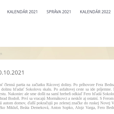
KALENDÁR 2021
SPRÁVA 2021
KALENDÁR 2022
21
0.10.2021
nná partia na začiatku Rácovej doliny. Po príhovore Fera Bedn
dolinu hľadať Sokolovu skalu. Po asfaltovej ceste sa ide príjemne.
estu. Nakoniec ale sme došli na samí hrebeň odkiaľ Fero hľadá Sokol
 hrad Bodoň. Prví sa vracajú Mormákovci a neskôr aj ostatní. S Ferom
 idú autom domov, ďalší pokračujú po zelenej značke do ruskej Novej V
žko Mikluš, Beáta Demeková, Anton Sopko, Alojz Varga, Fero Bed