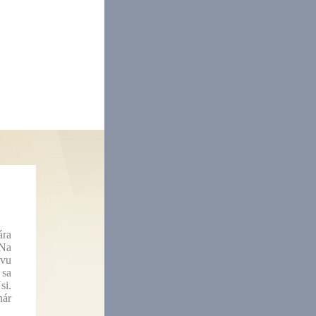
ára
 Na
ovu
 sa
si.
nár